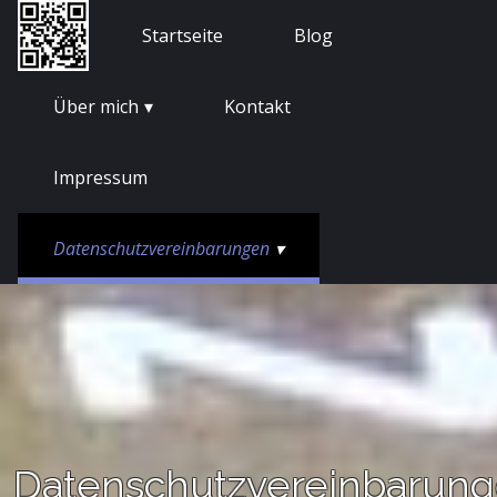
Skip
Nasifant
Startseite
Blog
to
content
Über mich
Kontakt
Impressum
Datenschutzvereinbarungen
Datenschutzvereinbarun